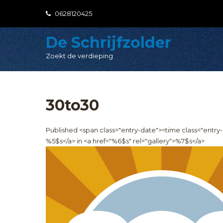
Skip
0628120425
to
content
De Schrijfzolder
Zoekt de verdieping
30to30
Published <span class="entry-date"><time class="entr
%5$s</a> in <a href="%6$s" rel="gallery">%7$s</a>