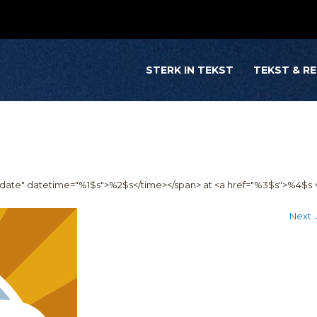
STERK IN TEKST
TEKST & R
y-date" datetime="%1$s">%2$s</time></span> at <a href="%3$s">%4$s 
Next