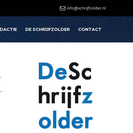
info@schrijfzolder.nl
EDACTIE
DE SCHRIJFZOLDER
CONTACT
×
→