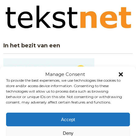
In het bezit van een
Manage Consent
To provide the best experiences, we use technologies like cookies to
store and/or access device information. Consenting to these
technologies will allow us to process data such as browsing
behavior or unique IDs on this site. Not consenting or withdrawing
Zoeken op deze site
consent, may adversely affect certain features and functions.
Accept
Deze site gebruikt cookies om informatie op te slaan op je
Deny